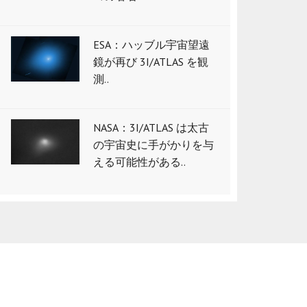
ESA：ハッブル宇宙望遠
鏡が再び 3I/ATLAS を観
測..
NASA：3I/ATLAS は太古
の宇宙史に手がかりを与
える可能性がある..