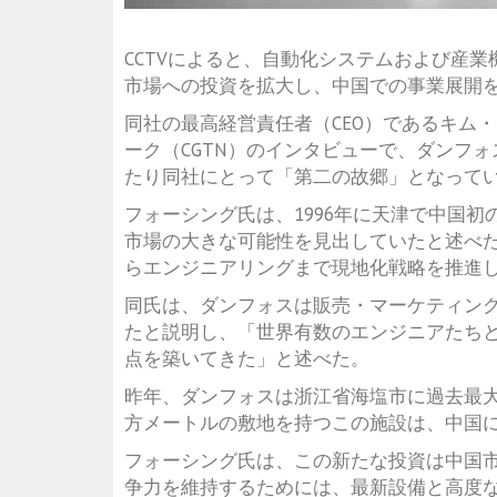
CCTVによると、自動化システムおよび産
市場への投資を拡大し、中国での事業展開
同社の最高経営責任者（CEO）であるキム
ーク（CGTN）のインタビューで、ダンフ
たり同社にとって「第二の故郷」となって
フォーシング氏は、1996年に天津で中国
市場の大きな可能性を見出していたと述べた。
らエンジニアリングまで現地化戦略を推進
同氏は、ダンフォスは販売・マーケティン
たと説明し、「世界有数のエンジニアたち
点を築いてきた」と述べた。
昨年、ダンフォスは浙江省海塩市に過去最大
方メートルの敷地を持つこの施設は、中国
フォーシング氏は、この新たな投資は中国
争力を維持するためには、最新設備と高度