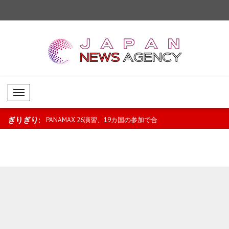
Mobil Menü
ぎりぎり:
る者には査証を
PANAMAX 26演習、19カ国の参加で合
ユネスコ、北京を202
同訓練を継続..
に選定..