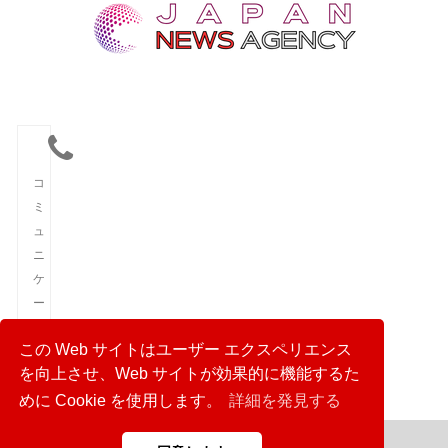
コ
ミ
ュ
ニ
ケ
ー
シ
この Web サイトはユーザー エクスペリエンス
ョ
を向上させ、Web サイトが効果的に機能するた
ン
めに Cookie を使用します。
詳細を発見する