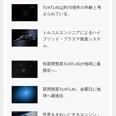
3I/ATLASは約70億年の年齢と考
えられている..
トルコ人エンジニアによるハイ
ブリッド・プラズマ推進システ
ム..
恒星間彗星3I/ATLASが地球に最
接近へ..
星間彗星3I/ATLAS、金曜日に地
球へ最接近..
世界をきれいにするエンジン：