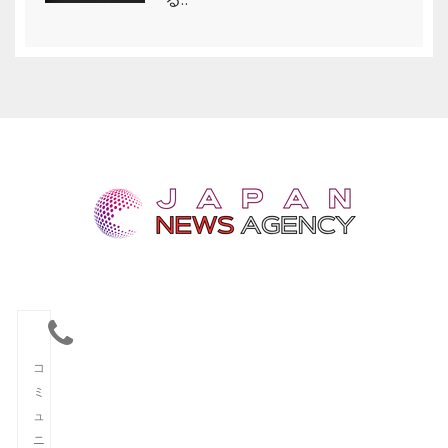
コ
ミ
ュ
ニ