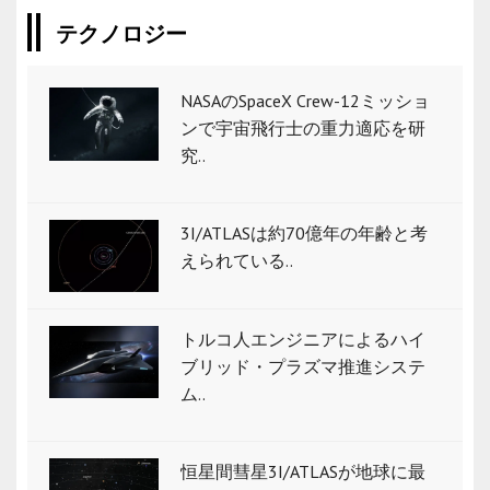
テクノロジー
NASAのSpaceX Crew-12ミッショ
ンで宇宙飛行士の重力適応を研
究..
3I/ATLASは約70億年の年齢と考
えられている..
トルコ人エンジニアによるハイ
ブリッド・プラズマ推進システ
ム..
恒星間彗星3I/ATLASが地球に最