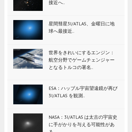
接近へ..
星間彗星3I/ATLAS、金曜日に地
球へ最接近..
世界をきれいにするエンジン：
航空分野でゲームチェンジャー
となるトルコの署名..
ESA：ハッブル宇宙望遠鏡が再び
3I/ATLAS を観測..
NASA：3I/ATLAS は太古の宇宙史
に手がかりを与える可能性があ
る..