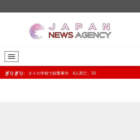
Mobil Menü
ぎりぎり:
8人死亡、30
ウクライナ、米上院による対ロシア・
ミラトヴィッチ大統領
イラン制裁法の可決を歓迎..
勝進出のハンドボール代