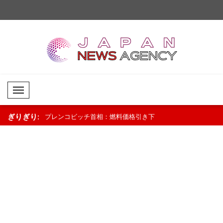
Mobil Menü
ぎりぎり:
燃料価格引き下
WHO：チャドで地域に根ざしたアプロ
ニュージーランドのラ
ロに..
ーチが母子保健を支援..
「景気回復は続いている