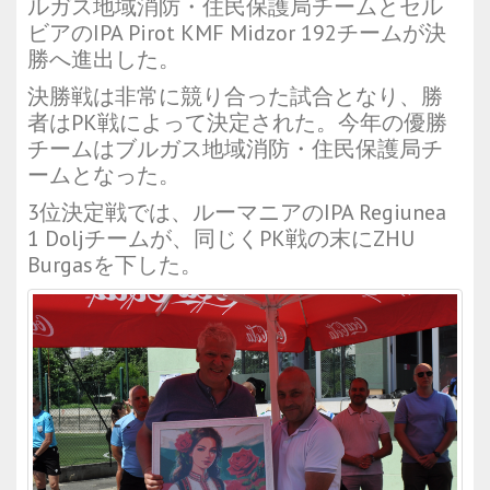
ルガス地域消防・住民保護局チームとセル
ビアのIPA Pirot KMF Midzor 192チームが決
勝へ進出した。
決勝戦は非常に競り合った試合となり、勝
者はPK戦によって決定された。今年の優勝
チームはブルガス地域消防・住民保護局チ
ームとなった。
3位決定戦では、ルーマニアのIPA Regiunea
1 Doljチームが、同じくPK戦の末にZHU
Burgasを下した。