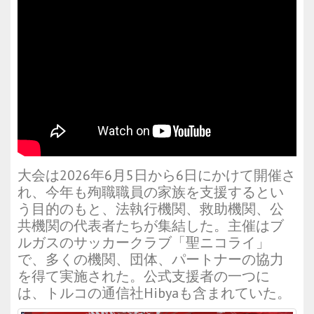
大会は2026年6月5日から6日にかけて開催さ
れ、今年も殉職職員の家族を支援するとい
う目的のもと、法執行機関、救助機関、公
共機関の代表者たちが集結した。主催はブ
ルガスのサッカークラブ「聖ニコライ」
で、多くの機関、団体、パートナーの協力
を得て実施された。公式支援者の一つに
は、トルコの通信社Hibyaも含まれていた。