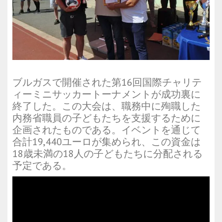
ブルガスで開催された第16回国際チャリテ
ィーミニサッカートーナメントが成功裏に
終了した。この大会は、職務中に殉職した
内務省職員の子どもたちを支援するために
企画されたものである。イベントを通じて
合計19,440ユーロが集められ、この資金は
18歳未満の18人の子どもたちに分配される
予定である。