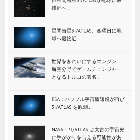
恒星間彗星3I/ATLASが地球に最
接近へ..
星間彗星3I/ATLAS、金曜日に地
球へ最接近..
世界をきれいにするエンジン：
航空分野でゲームチェンジャー
となるトルコの署名..
ESA：ハッブル宇宙望遠鏡が再び
3I/ATLAS を観測..
NASA：3I/ATLAS は太古の宇宙史
に手がかりを与える可能性があ