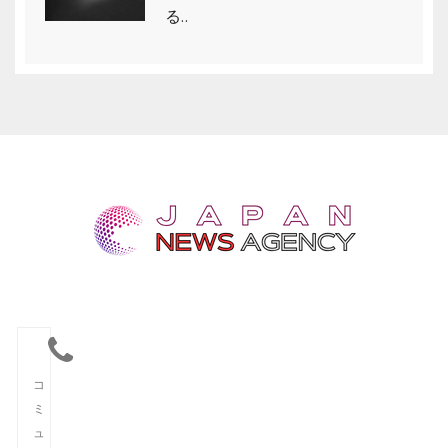
る..
コ
ミ
ュ