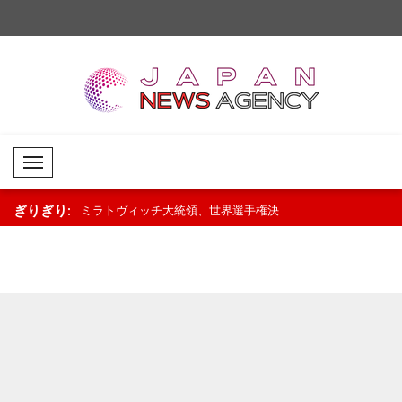
Mobil Menü
ぎりぎり:
よる対ロシア・
ミラトヴィッチ大統領、世界選手権決
フォン・デア・ライエ
迎..
勝進出のハンドボール代表を祝福..
式に「ホライズン・ヨ
加..