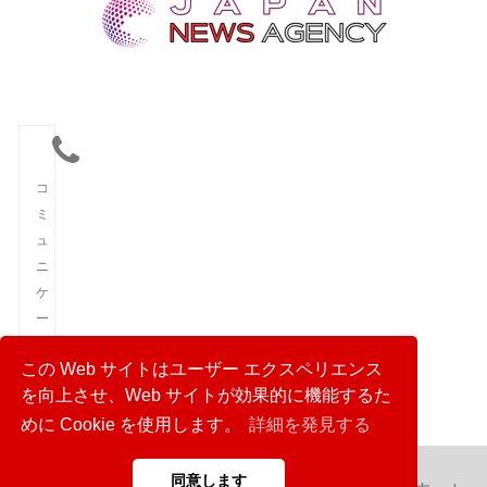
コ
ミ
ュ
ニ
ケ
ー
シ
この Web サイトはユーザー エクスペリエンス
ョ
を向上させ、Web サイトが効果的に機能するた
ン
めに Cookie を使用します。
詳細を発見する
同意します