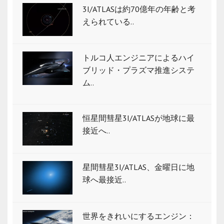
3I/ATLASは約70億年の年齢と考
えられている..
トルコ人エンジニアによるハイ
ブリッド・プラズマ推進システ
ム..
恒星間彗星3I/ATLASが地球に最
接近へ..
星間彗星3I/ATLAS、金曜日に地
球へ最接近..
世界をきれいにするエンジン：