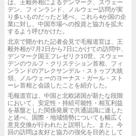
は、王毅外相によるデンマーク、スウェー
デン、フィンランド、ノルウェー訪問が実
り多いものだったと述べ、これら4か国の企
業に対し、中国市場への投資と協力を拡大
するよう呼びかけた。
北京で開かれた記者会見で毛報道官は、王
毅外相が7月2日から7日にかけての訪問中、
デンマーク国王フレゼリク10世、スウェー
デンのウルフ・クリステション首相、フィ
ンランドのアレクサンデル・ストゥブ大統
領、ノルウェーのヨーナス・ガール・スト
ーレ首相と会談したことを紹介した。
毛報道官は、中国と北欧諸国が新たな段階
において、安定性・持続可能性・相互利益
を基盤とした関係発展で共通認識に達した
と述べ、国際・地域情勢についても幅広く
意見交換が行われたと説明した。また、今
回の訪問は友好と協力の強化を目的として