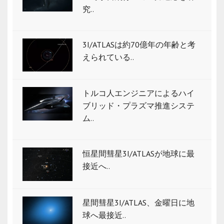
究..
3I/ATLASは約70億年の年齢と考
えられている..
トルコ人エンジニアによるハイ
ブリッド・プラズマ推進システ
ム..
恒星間彗星3I/ATLASが地球に最
接近へ..
星間彗星3I/ATLAS、金曜日に地
球へ最接近..