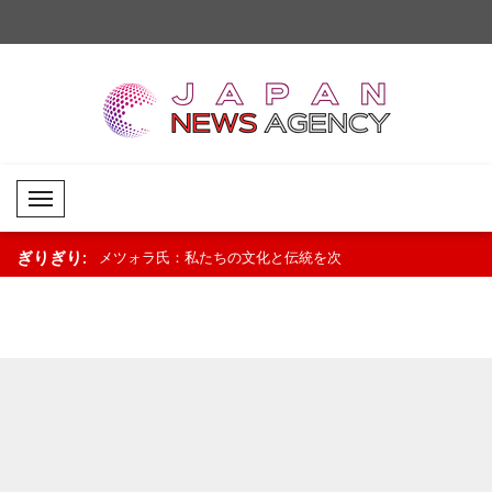
Mobil Menü
ぎりぎり:
者が一人分の給
メツォラ氏：私たちの文化と伝統を次
中国、スーダンの教育
にしたい人物で
世代に継承していく..
社会に要請..