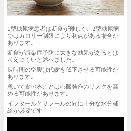
1型糖尿病患者は断食が難しく、2型糖尿病
ではカロリー制限により利点がある場合が
あります。
断食が感染症予防に大きな効果があるとは
考えにくいと述べました。
長時間の空腹は代謝を低下させる可能性が
あります。
急いで食べることは心臓発作のリスクを高
める可能性があります。
イフタールとサフールの間に十分な水分補
給が必要です。