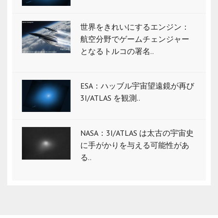
世界をきれいにするエンジン：
航空分野でゲームチェンジャー
となるトルコの署名..
ESA：ハッブル宇宙望遠鏡が再び
3I/ATLAS を観測..
NASA：3I/ATLAS は太古の宇宙史
に手がかりを与える可能性があ
る..