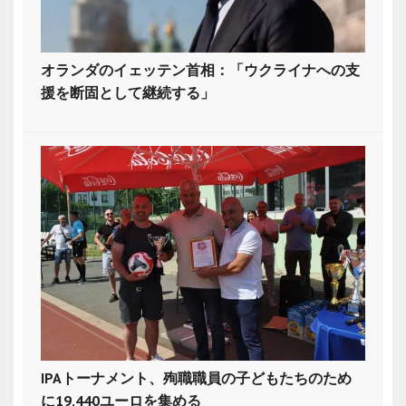
オランダのイェッテン首相：「ウクライナへの支
援を断固として継続する」
IPAトーナメント、殉職職員の子どもたちのため
に19,440ユーロを集める