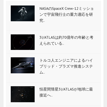
NASAのSpaceX Crew-12ミッショ
ンで宇宙飛行士の重力適応を研
究..
3I/ATLASは約70億年の年齢と考
えられている..
トルコ人エンジニアによるハイ
ブリッド・プラズマ推進システ
ム..
恒星間彗星3I/ATLASが地球に最
接近へ..