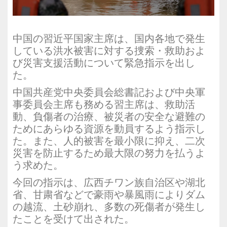
中国の習近平国家主席は、国内各地で発生
している洪水被害に対する捜索・救助およ
び災害支援活動について緊急指示を出し
た。
中国共産党中央委員会総書記および中央軍
事委員会主席も務める習主席は、救助活
動、負傷者の治療、被災者の安全な避難の
ためにあらゆる資源を動員するよう指示し
た。また、人的被害を最小限に抑え、二次
災害を防止するため最大限の努力を払うよ
う求めた。
今回の指示は、広西チワン族自治区や湖北
省、甘粛省などで豪雨や暴風雨によりダム
の越流、土砂崩れ、多数の死傷者が発生し
たことを受けて出された。