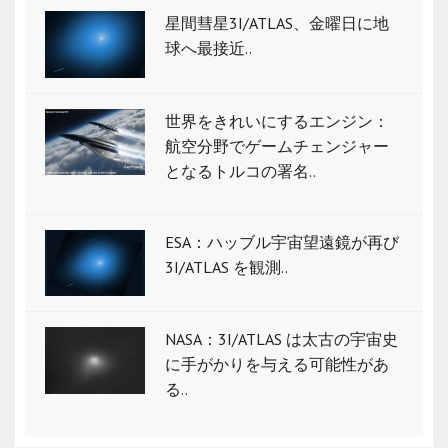
星間彗星3I/ATLAS、金曜日に地
球へ最接近..
世界をきれいにするエンジン：
航空分野でゲームチェンジャー
となるトルコの署名..
ESA：ハッブル宇宙望遠鏡が再び
3I/ATLAS を観測..
NASA：3I/ATLAS は太古の宇宙史
に手がかりを与える可能性があ
る..