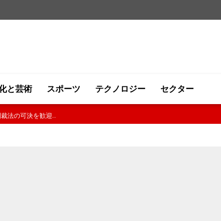
化と芸術
スポーツ
テクノロジー
セクター
ハンドボール代表を祝福..