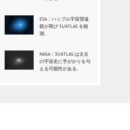
ESA：ハッブル宇宙望遠
鏡が再び 3I/ATLAS を観
測..
NASA：3I/ATLAS は太古
の宇宙史に手がかりを与
える可能性がある..