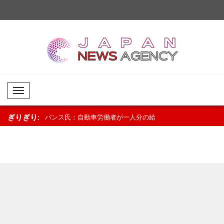
Mobil Menü
ぎりぎり:
者が一人分の給
メツォラ氏：私たちの文化と伝統を次
中国、スーダンの教育
にしたい人物で
世代に継承していく..
社会に要請..