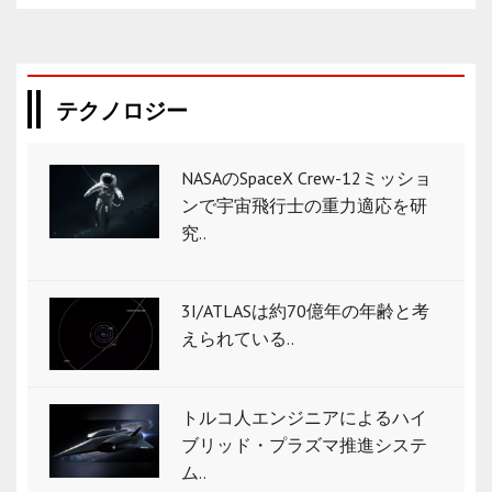
テクノロジー
NASAのSpaceX Crew-12ミッショ
ンで宇宙飛行士の重力適応を研
究..
3I/ATLASは約70億年の年齢と考
えられている..
トルコ人エンジニアによるハイ
ブリッド・プラズマ推進システ
ム..