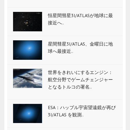
恒星間彗星3I/ATLASが地球に最
接近へ..
星間彗星3I/ATLAS、金曜日に地
球へ最接近..
世界をきれいにするエンジン：
航空分野でゲームチェンジャー
となるトルコの署名..
ESA：ハッブル宇宙望遠鏡が再び
3I/ATLAS を観測..