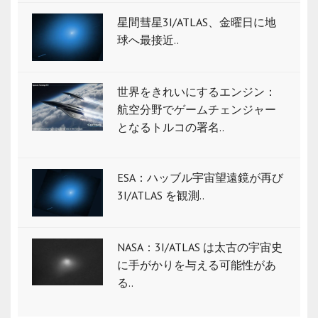
星間彗星3I/ATLAS、金曜日に地
球へ最接近..
世界をきれいにするエンジン：
航空分野でゲームチェンジャー
となるトルコの署名..
ESA：ハッブル宇宙望遠鏡が再び
3I/ATLAS を観測..
NASA：3I/ATLAS は太古の宇宙史
に手がかりを与える可能性があ
る..