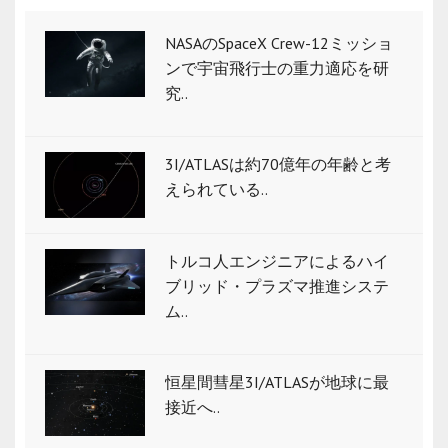
NASAのSpaceX Crew-12ミッショ
ンで宇宙飛行士の重力適応を研
究..
3I/ATLASは約70億年の年齢と考
えられている..
トルコ人エンジニアによるハイ
ブリッド・プラズマ推進システ
ム..
恒星間彗星3I/ATLASが地球に最
接近へ..