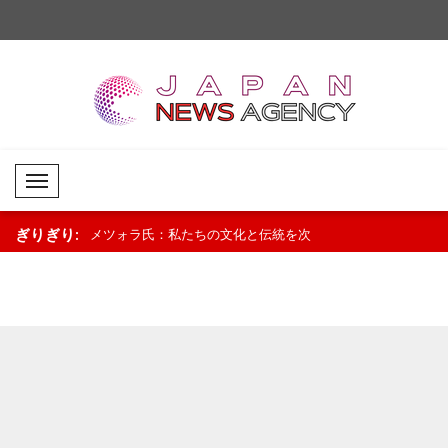
Mobil Menü
ぎりぎり:
者が一人分の給
メツォラ氏：私たちの文化と伝統を次
中国、スーダンの教育
にしたい人物で
世代に継承していく..
社会に要請..