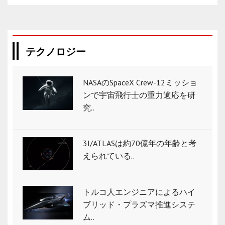
テクノロジー
NASAのSpaceX Crew-12ミッショ
ンで宇宙飛行士の重力適応を研
究..
3I/ATLASは約70億年の年齢と考
えられている..
トルコ人エンジニアによるハイ
ブリッド・プラズマ推進システ
ム..