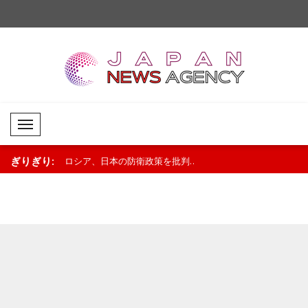
Mobil Menü
ぎりぎり:
を中心としたま
ロシア、日本の防衛政策を批判..
米国：暴力犯罪歴のあ
発給しない..