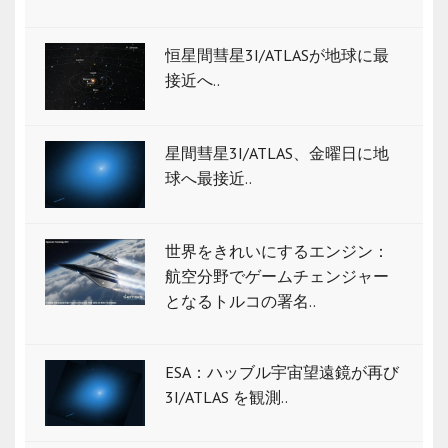
恒星間彗星3I/ATLASが地球に最
接近へ..
星間彗星3I/ATLAS、金曜日に地
球へ最接近..
世界をきれいにするエンジン：
航空分野でゲームチェンジャー
となるトルコの署名..
ESA：ハッブル宇宙望遠鏡が再び
3I/ATLAS を観測..