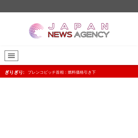
Mobil Menü
ぎりぎり:
定について表
プレンコビッチ首相：燃料価格引き下
WHO：チャドで地域
的とするもので
げでガソリンは1.56ユーロに..
ーチが母子保健を支援.