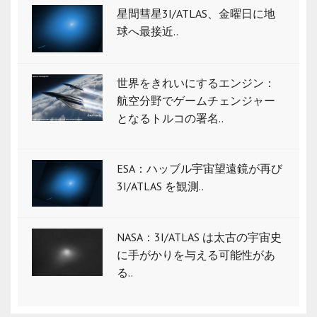
星間彗星3I/ATLAS、金曜日に地
球へ最接近..
世界をきれいにするエンジン：
航空分野でゲームチェンジャー
となるトルコの署名..
ESA：ハッブル宇宙望遠鏡が再び
3I/ATLAS を観測..
NASA：3I/ATLAS は太古の宇宙史
に手がかりを与える可能性があ
る..