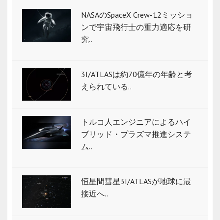
NASAのSpaceX Crew-12ミッショ
ンで宇宙飛行士の重力適応を研
究..
3I/ATLASは約70億年の年齢と考
えられている..
トルコ人エンジニアによるハイ
ブリッド・プラズマ推進システ
ム..
恒星間彗星3I/ATLASが地球に最
接近へ..