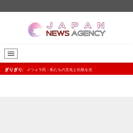
Mobil Menü
ぎりぎり:
者が一人分の給
メツォラ氏：私たちの文化と伝統を次
中国、スーダンの教育
にしたい人物で
世代に継承していく..
社会に要請..