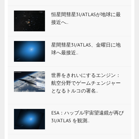
恒星間彗星3I/ATLASが地球に最
接近へ..
星間彗星3I/ATLAS、金曜日に地
球へ最接近..
世界をきれいにするエンジン：
航空分野でゲームチェンジャー
となるトルコの署名..
ESA：ハッブル宇宙望遠鏡が再び
3I/ATLAS を観測..