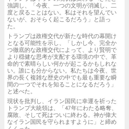
強調し、「今夜、一つの文明が消滅し、二
度と戻ることはない。私はそれを望んでい
ないが、おそらく起こるだろう」と語っ
た。
トランプは政権交代が新たな時代の幕開け
となる可能性を示し、「しかし今、完全か
つ徹底的な政権交代によって、より賢明で
より穏健な思考が支配する環境の中で、革
命的で素晴らしい何かが起こるかもしれな
い。誰にも分からない。私たちは今夜、世
界の長く複雑な歴史の中でも最も重要な瞬
間の一つでそれを知ることになるだろう」
と述べた。
現状を批判し、イラン国民に幸運を祈った
トランプ大統領は、「47年にわたる略奪、
腐敗、そして死はついに終わる。神が偉大
なイラン国民を守られますように」と締め
くくった。