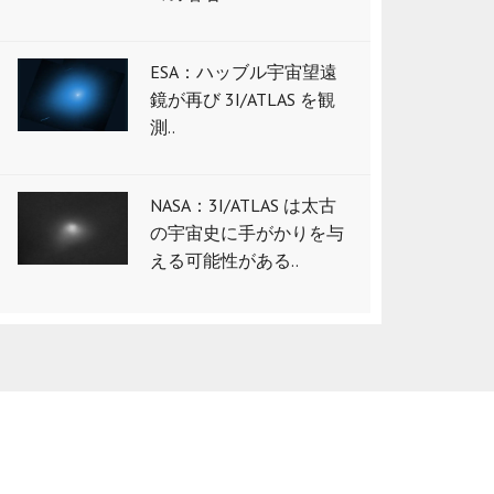
ESA：ハッブル宇宙望遠
鏡が再び 3I/ATLAS を観
測..
NASA：3I/ATLAS は太古
の宇宙史に手がかりを与
える可能性がある..