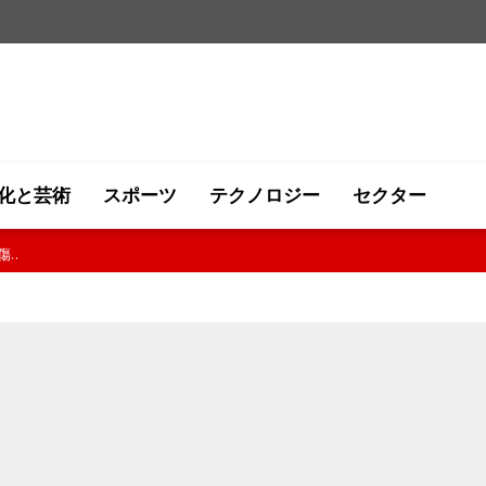
化と芸術
スポーツ
テクノロジー
セクター
..