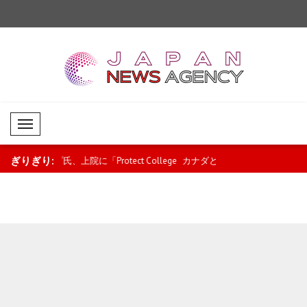
Mobil Menü
ぎりぎり:
ct College
カナダとベナンの関係が新たな段階
タイの学校で銃撃事件 
へ 政治・経済協力を強化..
人以上負傷..