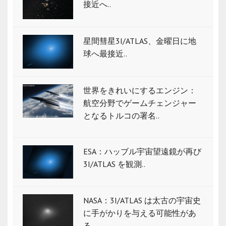
接近へ..
星間彗星3I/ATLAS、金曜日に地
球へ最接近..
世界をきれいにするエンジン：
航空分野でゲームチェンジャー
となるトルコの署名..
ESA：ハッブル宇宙望遠鏡が再び
3I/ATLAS を観測..
NASA：3I/ATLAS は太古の宇宙史
に手がかりを与える可能性があ
る..