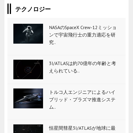
テクノロジー
NASAのSpaceX Crew-12ミッショ
ンで宇宙飛行士の重力適応を研
究..
3I/ATLASは約70億年の年齢と考
えられている..
トルコ人エンジニアによるハイ
ブリッド・プラズマ推進システ
ム..
恒星間彗星3I/ATLASが地球に最