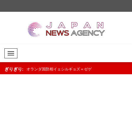
Mobil Menü
ぎりぎり:
を非難「民間人
オランダ国防相イェシルギョズ＝ゼゲ
トランプ大統領、イラ
できない」..
リウス、ウクライナ支援継続を表明..
峡で警告「まもなく再
しい攻撃を受..