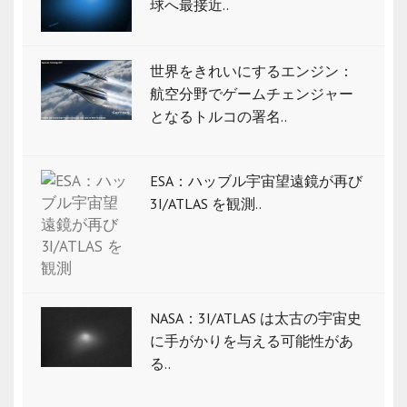
球へ最接近..
世界をきれいにするエンジン：
航空分野でゲームチェンジャー
となるトルコの署名..
ESA：ハッブル宇宙望遠鏡が再び
3I/ATLAS を観測..
NASA：3I/ATLAS は太古の宇宙史
に手がかりを与える可能性があ
る..