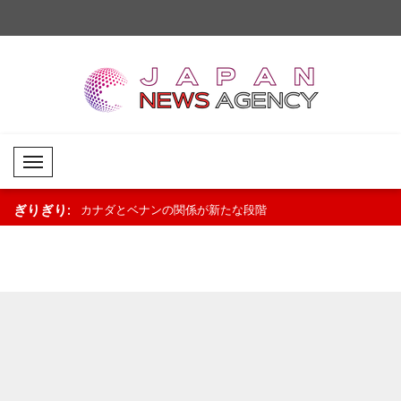
Mobil Menü
ぎりぎり:
ct College
カナダとベナンの関係が新たな段階
タイの学校で銃撃事件 
へ 政治・経済協力を強化..
人以上負傷..