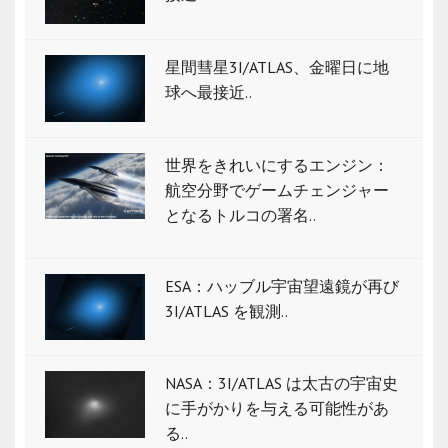
星間彗星3I/ATLAS、金曜日に地
球へ最接近..
世界をきれいにするエンジン：
航空分野でゲームチェンジャー
となるトルコの署名..
ESA：ハッブル宇宙望遠鏡が再び
3I/ATLAS を観測..
NASA：3I/ATLAS は太古の宇宙史
に手がかりを与える可能性があ
る..