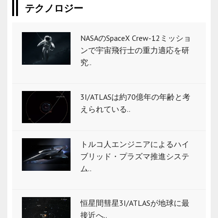
テクノロジー
NASAのSpaceX Crew-12ミッショ
ンで宇宙飛行士の重力適応を研
究..
3I/ATLASは約70億年の年齢と考
えられている..
トルコ人エンジニアによるハイ
ブリッド・プラズマ推進システ
ム..
恒星間彗星3I/ATLASが地球に最
接近へ..