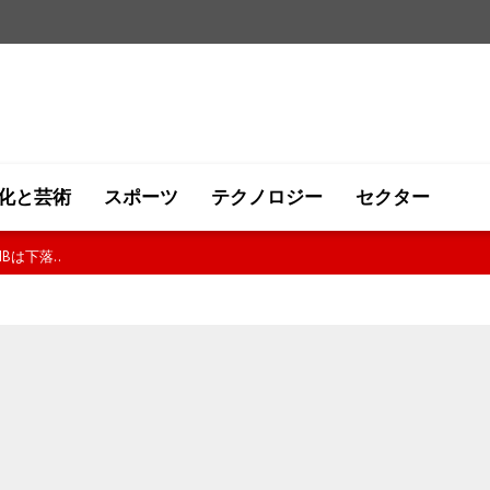
化と芸術
スポーツ
テクノロジー
セクター
は下落..