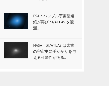
ESA：ハッブル宇宙望遠
鏡が再び 3I/ATLAS を観
測..
NASA：3I/ATLAS は太古
の宇宙史に手がかりを与
える可能性がある..