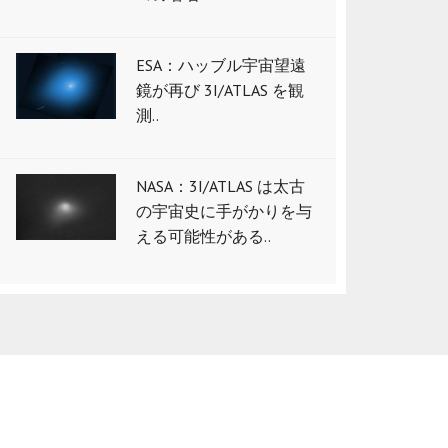
ESA：ハッブル宇宙望遠
鏡が再び 3I/ATLAS を観
測..
NASA：3I/ATLAS は太古
の宇宙史に手がかりを与
える可能性がある..