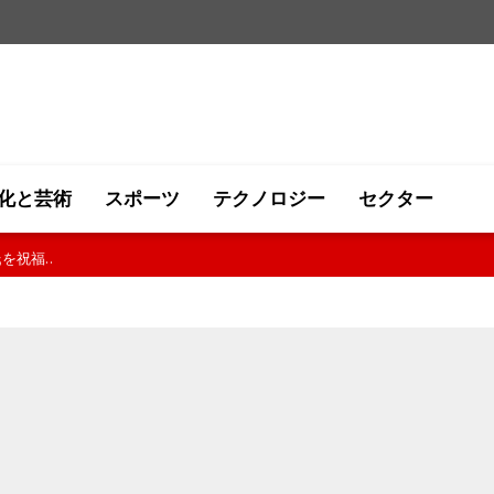
化と芸術
スポーツ
テクノロジー
セクター
を養えるようにしたい人物ではない..