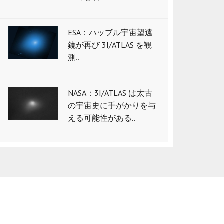
ESA：ハッブル宇宙望遠
鏡が再び 3I/ATLAS を観
測..
NASA：3I/ATLAS は太古
の宇宙史に手がかりを与
える可能性がある..