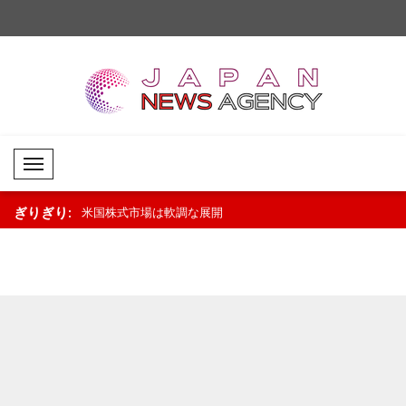
Mobil Menü
ぎりぎり:
の展開..
米国株式市場は軟調な展開
原油市場は堅調な推移