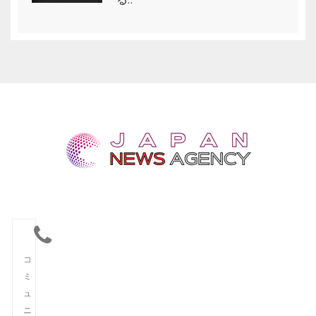
コ
ミ
ュ
ニ