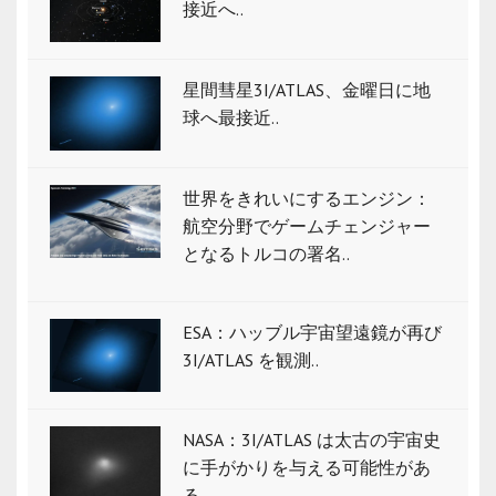
接近へ..
星間彗星3I/ATLAS、金曜日に地
球へ最接近..
世界をきれいにするエンジン：
航空分野でゲームチェンジャー
となるトルコの署名..
ESA：ハッブル宇宙望遠鏡が再び
3I/ATLAS を観測..
NASA：3I/ATLAS は太古の宇宙史
に手がかりを与える可能性があ
る..