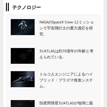
テクノロジー
NASAのSpaceX Crew-12ミッショ
ンで宇宙飛行士の重力適応を研
究..
3I/ATLASは約70億年の年齢と考
えられている..
トルコ人エンジニアによるハイ
ブリッド・プラズマ推進システ
ム..
恒星間彗星3I/ATLASが地球に最