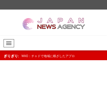
Mobil Menü
ぎりぎり:
燃料価格引き下
WHO：チャドで地域に根ざしたアプロ
ニュージーランドのラ
ロに..
ーチが母子保健を支援..
「景気回復は続いている