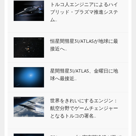
トルコ人エンジニアによるハイ
ブリッド・プラズマ推進システ
ム..
恒星間彗星3I/ATLASが地球に最
接近へ..
星間彗星3I/ATLAS、金曜日に地
球へ最接近..
世界をきれいにするエンジン：
航空分野でゲームチェンジャー
となるトルコの署名..