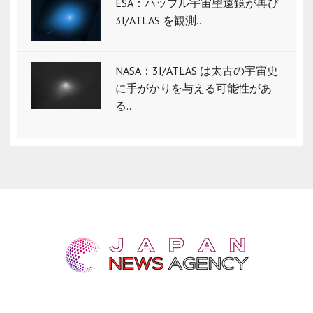
ESA：ハッブル宇宙望遠鏡が再び
3I/ATLAS を観測..
NASA：3I/ATLAS は太古の宇宙史
に手がかりを与える可能性があ
る..