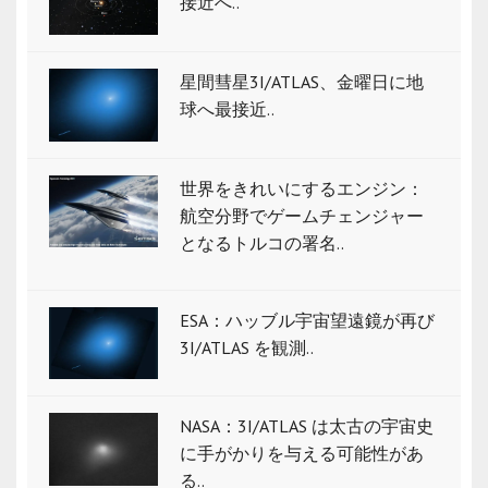
接近へ..
星間彗星3I/ATLAS、金曜日に地
球へ最接近..
世界をきれいにするエンジン：
航空分野でゲームチェンジャー
となるトルコの署名..
ESA：ハッブル宇宙望遠鏡が再び
3I/ATLAS を観測..
NASA：3I/ATLAS は太古の宇宙史
に手がかりを与える可能性があ
る..