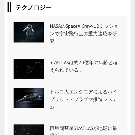
テクノロジー
NASAのSpaceX Crew-12ミッショ
ンで宇宙飛行士の重力適応を研
究..
3I/ATLASは約70億年の年齢と考
えられている..
トルコ人エンジニアによるハイ
ブリッド・プラズマ推進システ
ム..
恒星間彗星3I/ATLASが地球に最