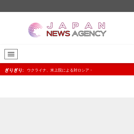
Mobil Menü
ぎりぎり:
よる対ロシア・
ミラトヴィッチ大統領、世界選手権決
フォン・デア・ライエ
迎..
勝進出のハンドボール代表を祝福..
式に「ホライズン・ヨ
加..