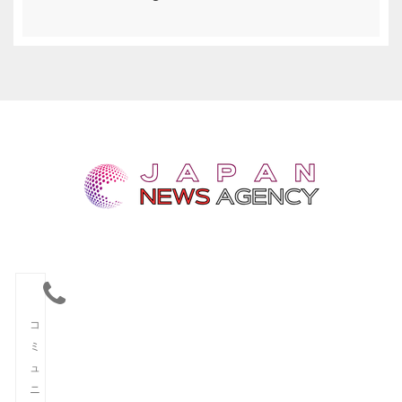
コ
ミ
ュ
ニ