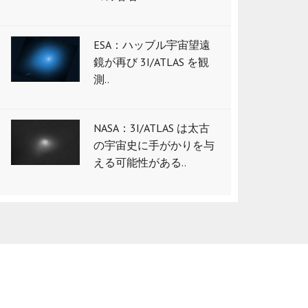
ESA：ハッブル宇宙望遠
鏡が再び 3I/ATLAS を観
測..
NASA：3I/ATLAS は太古
の宇宙史に手がかりを与
える可能性がある..