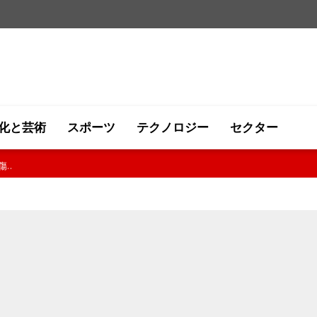
化と芸術
スポーツ
テクノロジー
セクター
..