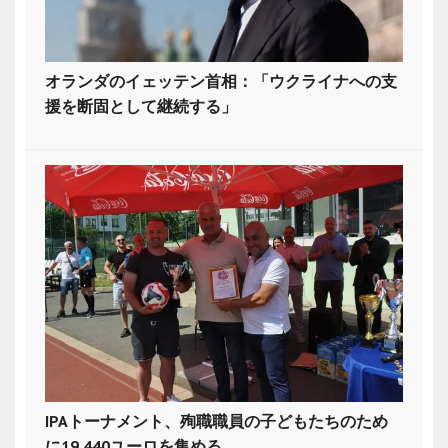
オランダのイェッテン首相：「ウクライナへの支
援を断固として継続する」
IPAトーナメント、殉職職員の子どもたちのため
に19,440ユーロを集める