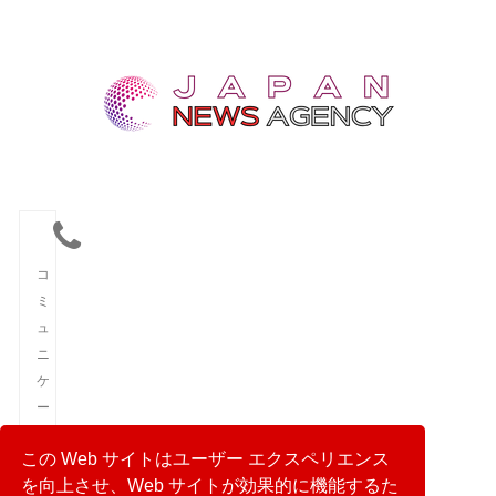
コ
ミ
ュ
ニ
ケ
ー
シ
この Web サイトはユーザー エクスペリエンス
ョ
を向上させ、Web サイトが効果的に機能するた
ン