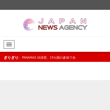
Mobil Menü
ぎりぎり:
る者には査証を
PANAMAX 26演習、19カ国の参加で合
ユネスコ、北京を202
同訓練を継続..
に選定..