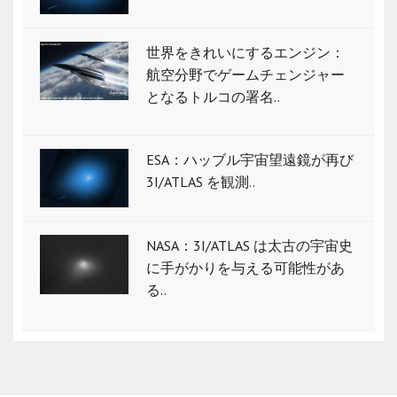
世界をきれいにするエンジン：
航空分野でゲームチェンジャー
となるトルコの署名..
ESA：ハッブル宇宙望遠鏡が再び
3I/ATLAS を観測..
NASA：3I/ATLAS は太古の宇宙史
に手がかりを与える可能性があ
る..