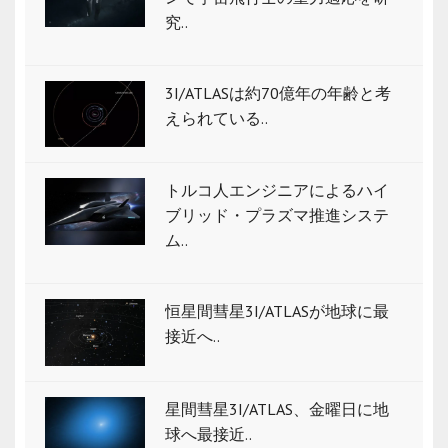
究..
3I/ATLASは約70億年の年齢と考
えられている..
トルコ人エンジニアによるハイ
ブリッド・プラズマ推進システ
ム..
恒星間彗星3I/ATLASが地球に最
接近へ..
星間彗星3I/ATLAS、金曜日に地
球へ最接近..