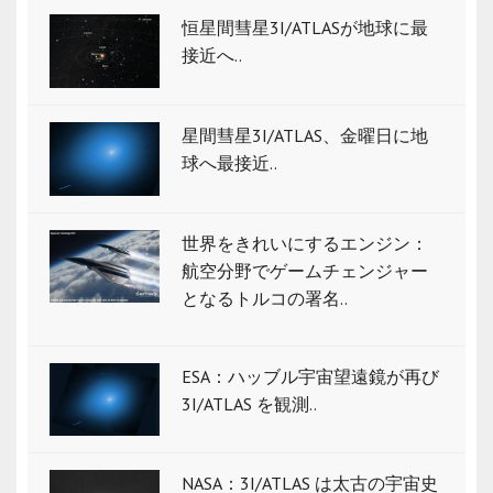
恒星間彗星3I/ATLASが地球に最
接近へ..
星間彗星3I/ATLAS、金曜日に地
球へ最接近..
世界をきれいにするエンジン：
航空分野でゲームチェンジャー
となるトルコの署名..
ESA：ハッブル宇宙望遠鏡が再び
3I/ATLAS を観測..
NASA：3I/ATLAS は太古の宇宙史