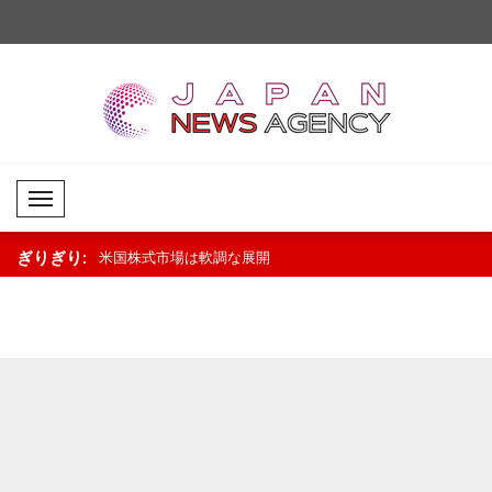
Mobil Menü
ぎりぎり:
の展開..
米国株式市場は軟調な展開
原油市場は堅調な推移