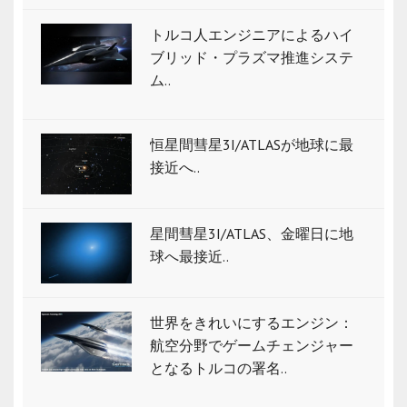
トルコ人エンジニアによるハイ
ブリッド・プラズマ推進システ
ム..
恒星間彗星3I/ATLASが地球に最
接近へ..
星間彗星3I/ATLAS、金曜日に地
球へ最接近..
世界をきれいにするエンジン：
航空分野でゲームチェンジャー
となるトルコの署名..