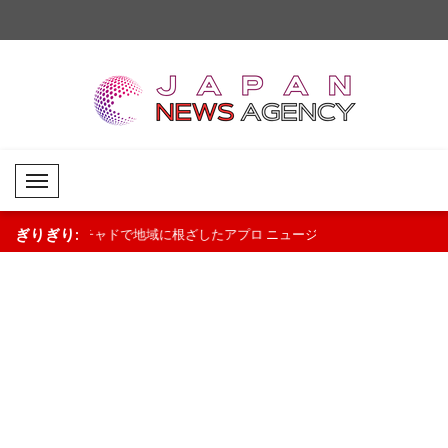
Mobil Menü
ぎりぎり:
に根ざしたアプロ
ニュージーランドのラクソン首相：
暗号資産市場はまちまち
.
「景気回復は続いている」..