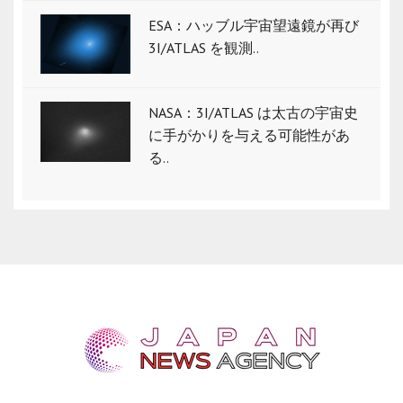
ESA：ハッブル宇宙望遠鏡が再び
3I/ATLAS を観測..
NASA：3I/ATLAS は太古の宇宙史
に手がかりを与える可能性があ
る..