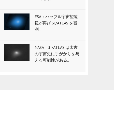
ESA：ハッブル宇宙望遠
鏡が再び 3I/ATLAS を観
測..
NASA：3I/ATLAS は太古
の宇宙史に手がかりを与
える可能性がある..