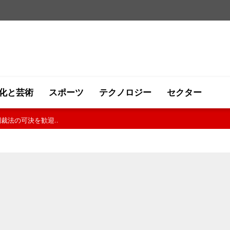
化と芸術
スポーツ
テクノロジー
セクター
裁法の可決を歓迎..