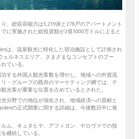
、総収容能力は5,259床と278戸のアパートメント
でに実施された総投資額が2億3000万ドルに上ると
 Gardenは、温泉観光に特化した宿泊施設として計画され
・ウェルネスエリア、さまざまなコンセプトのプー
られている。
宿泊する外国人観光客数を増やし、地域への外貨流
リリ・グループの既存のマーケティング網では、テ
の観光客が重要な位置を占めているとされた。
観光分野での地位が強化され、地域経済への貢献と
Gardenの正式開業に関する詳細は、今後数日中に発
ドルム、キュタヒヤ、アフィヨン、ヤロヴァでの投
業を継続している。