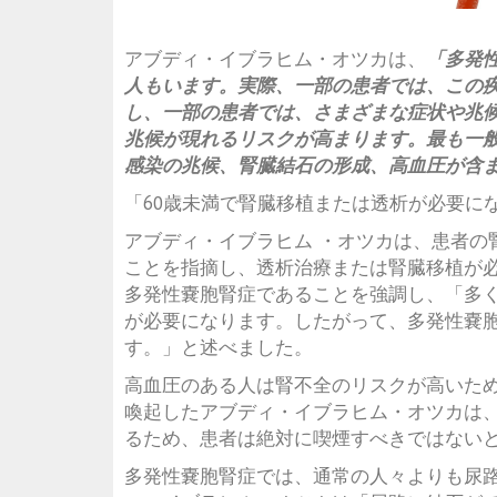
アブディ・イブラヒム・オツカは、
「多発
人もいます。実際、一部の患者では、この
し、一部の患者では、さまざまな症状や兆
兆候が現れるリスクが高まります。最も一
感染の兆候、腎臓結石の形成、高血圧が含
「60歳未満で腎臓移植または透析が必要に
アブディ・イブラヒム ・オツカは、患者の
ことを指摘し、透析治療または腎臓移植が必
多発性嚢胞腎症であることを強調し、「多く
が必要になります。したがって、多発性嚢
す。」と述べました。
高血圧のある人は腎不全のリスクが高いた
喚起したアブディ・イブラヒム・オツカは
るため、患者は絶対に喫煙すべきではない
多発性嚢胞腎症では、通常の人々よりも尿