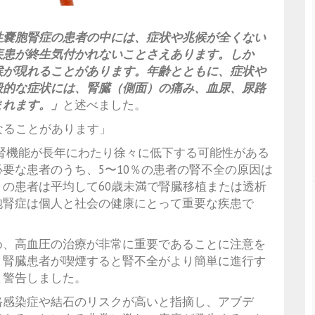
性嚢胞腎症の患者の中には、症状や兆候が全くない
疾患が終生気付かれないことさえあります。しか
候が現れることがあります。年齢とともに、症状や
般的な症状には、腎臓（側面）の痛み、血尿、尿路
まれます。」
と述べました。
なることがあります」
腎機能が長年にわたり徐々に低下する可能性がある
要な患者のうち、5〜10％の患者の腎不全の原因は
の患者は平均して60歳未満で腎臓移植または透析
胞腎症は個人と社会の健康にとって重要な疾患で
め、高血圧の治療が非常に重要であることに注意を
、腎臓患者が喫煙すると腎不全がより簡単に進行す
と警告しました。
路感染症や結石のリスクが高いと指摘し、アブデ