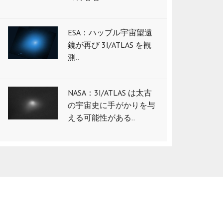
ESA：ハッブル宇宙望遠
鏡が再び 3I/ATLAS を観
測..
NASA：3I/ATLAS は太古
の宇宙史に手がかりを与
える可能性がある..