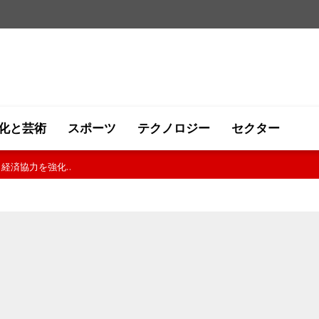
化と芸術
スポーツ
テクノロジー
セクター
..