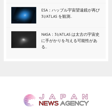
ESA：ハッブル宇宙望遠鏡が再び
3I/ATLAS を観測..
NASA：3I/ATLAS は太古の宇宙史
に手がかりを与える可能性があ
る..