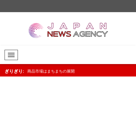
Mobil Menü
ぎりぎり:
展開
外国為替市場では限定的な値動き..
米国株式市場はまちまち