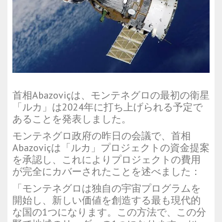
首相Abazoviçは、モンテネグロの最初の衛星
「ルカ」は2024年に打ち上げられる予定で
あることを発表しました。
モンテネグロ政府の昨日の会議で、首相
Abazoviçは「ルカ」プロジェクトの資金提案
を承認し、これによりプロジェクトの費用
が完全にカバーされたことを述べました：
「モンテネグロは独自の宇宙プログラムを
開始し、新しい価値を創造する最も現代的
な国の1つになります。この方法で、この分