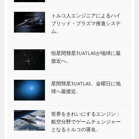
トルコ人エンジニアによるハイ
ブリッド・プラズマ推進システ
ム..
恒星間彗星3I/ATLASが地球に最
接近へ..
星間彗星3I/ATLAS、金曜日に地
球へ最接近..
世界をきれいにするエンジン：
航空分野でゲームチェンジャー
となるトルコの署名..