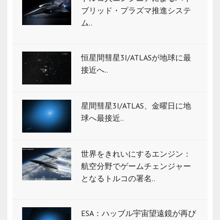
ブリッド・プラズマ推進システ
ム..
恒星間彗星3I/ATLASが地球に最
接近へ..
星間彗星3I/ATLAS、金曜日に地
球へ最接近..
世界をきれいにするエンジン：
航空分野でゲームチェンジャー
となるトルコの署名..
ESA：ハッブル宇宙望遠鏡が再び