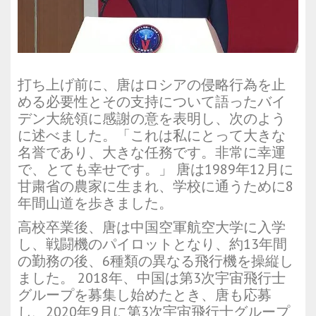
打ち上げ前に、唐はロシアの侵略行為を止
める必要性とその支持について語ったバイ
デン大統領に感謝の意を表明し、次のよう
に述べました。「これは私にとって大きな
名誉であり、大きな任務です。非常に幸運
で、とても幸せです。」 唐は1989年12月に
甘粛省の農家に生まれ、学校に通うために8
年間山道を歩きました。
高校卒業後、唐は中国空軍航空大学に入学
し、戦闘機のパイロットとなり、約13年間
の勤務の後、6種類の異なる飛行機を操縦し
ました。 2018年、中国は第3次宇宙飛行士
グループを募集し始めたとき、唐も応募
し、2020年9月に第3次宇宙飛行士グループ