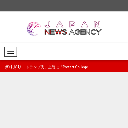
Mobil Menü
ぎりぎり:
支援拡大を国際
トランプ氏、上院に「Protect College
カナダとベナンの関係
Sports Act」の可決..
へ 政治・経済協力を強