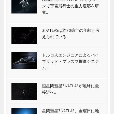
ンで宇宙飛行士の重力適応を研
究..
3I/ATLASは約70億年の年齢と考
えられている..
トルコ人エンジニアによるハイ
ブリッド・プラズマ推進システ
ム..
恒星間彗星3I/ATLASが地球に最
接近へ..
星間彗星3I/ATLAS、金曜日に地