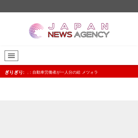
Mobil Menü
ぎりぎり:
者が一人分の給
メツォラ氏：私たちの文化と伝統を次
中国、スーダンの教育
にしたい人物で
世代に継承していく..
社会に要請..