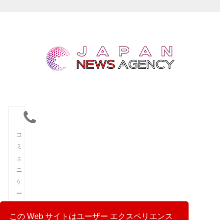
コ
ミ
ュ
ニ
ケ
ー
シ
この Web サイトはユーザー エクスペリエンス
ョ