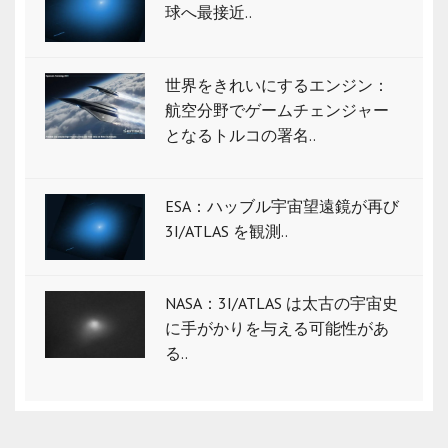
球へ最接近..
世界をきれいにするエンジン：
航空分野でゲームチェンジャー
となるトルコの署名..
ESA：ハッブル宇宙望遠鏡が再び
3I/ATLAS を観測..
NASA：3I/ATLAS は太古の宇宙史
に手がかりを与える可能性があ
る..