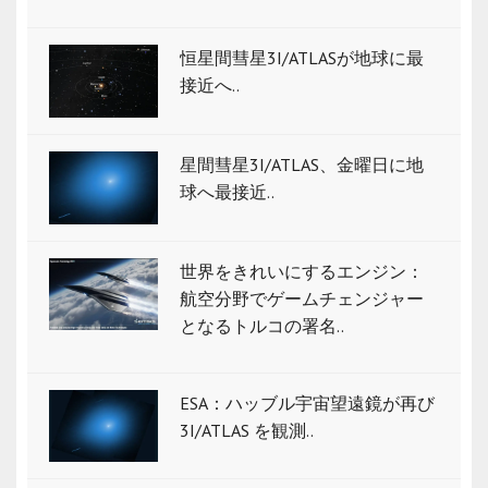
恒星間彗星3I/ATLASが地球に最
接近へ..
星間彗星3I/ATLAS、金曜日に地
球へ最接近..
世界をきれいにするエンジン：
航空分野でゲームチェンジャー
となるトルコの署名..
ESA：ハッブル宇宙望遠鏡が再び
3I/ATLAS を観測..