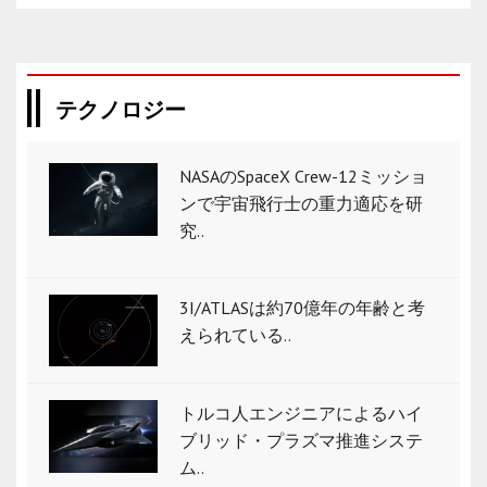
テクノロジー
NASAのSpaceX Crew-12ミッショ
ンで宇宙飛行士の重力適応を研
究..
3I/ATLASは約70億年の年齢と考
えられている..
トルコ人エンジニアによるハイ
ブリッド・プラズマ推進システ
ム..