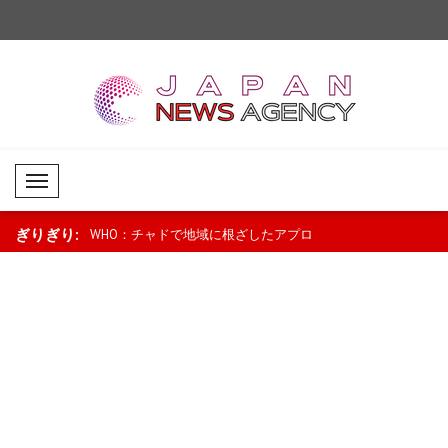
Mobil Menü
ぎりぎり:
燃料価格引き下
WHO：チャドで地域に根ざしたアプロ
ニュージーランドのラ
ロに..
ーチが母子保健を支援..
「景気回復は続いている