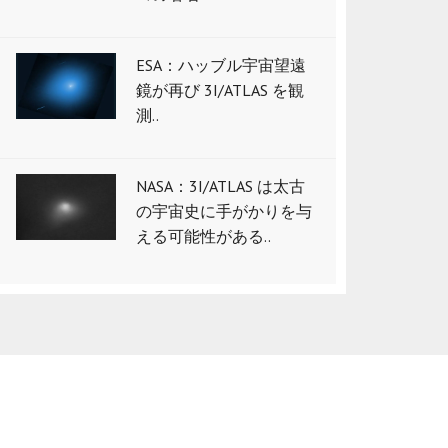
ESA：ハッブル宇宙望遠
鏡が再び 3I/ATLAS を観
測..
NASA：3I/ATLAS は太古
の宇宙史に手がかりを与
える可能性がある..