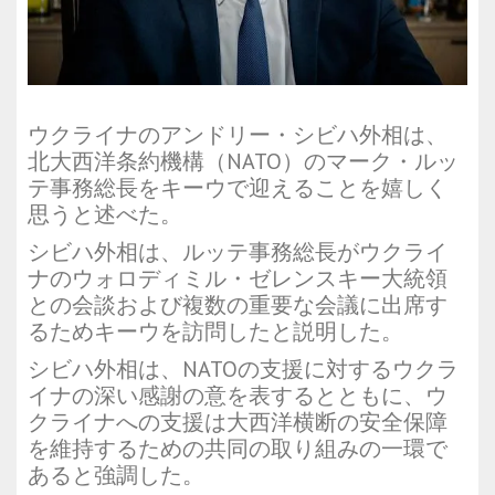
ウクライナのアンドリー・シビハ外相は、
北大西洋条約機構（NATO）のマーク・ルッ
テ事務総長をキーウで迎えることを嬉しく
思うと述べた。
シビハ外相は、ルッテ事務総長がウクライ
ナのウォロディミル・ゼレンスキー大統領
との会談および複数の重要な会議に出席す
るためキーウを訪問したと説明した。
シビハ外相は、NATOの支援に対するウクラ
イナの深い感謝の意を表するとともに、ウ
クライナへの支援は大西洋横断の安全保障
を維持するための共同の取り組みの一環で
あると強調した。