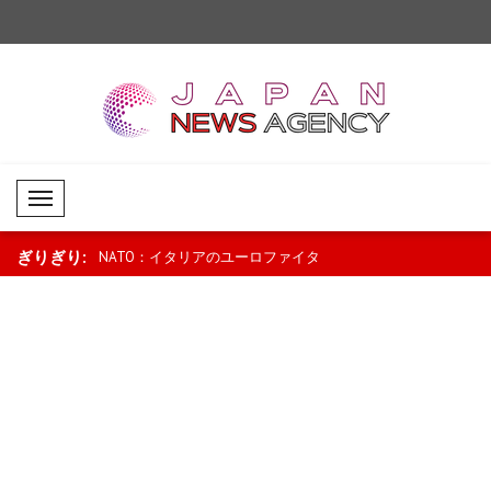
Mobil Menü
ぎりぎり:
外相、アラブ諸
NATO：イタリアのユーロファイタ
パキスタン、メッカ協
ー、ルーマニアでの航空警戒任務を完
明：「いかなる国を標
了..
もない」..