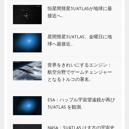
恒星間彗星3I/ATLASが地球に最
接近へ..
星間彗星3I/ATLAS、金曜日に地
球へ最接近..
世界をきれいにするエンジン：
航空分野でゲームチェンジャー
となるトルコの署名..
ESA：ハッブル宇宙望遠鏡が再び
3I/ATLAS を観測..
NASA：3I/ATLAS は太古の宇宙史