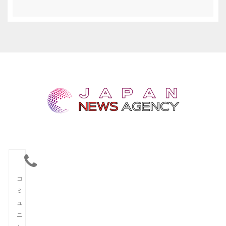
コ
ミ
ュ
ニ