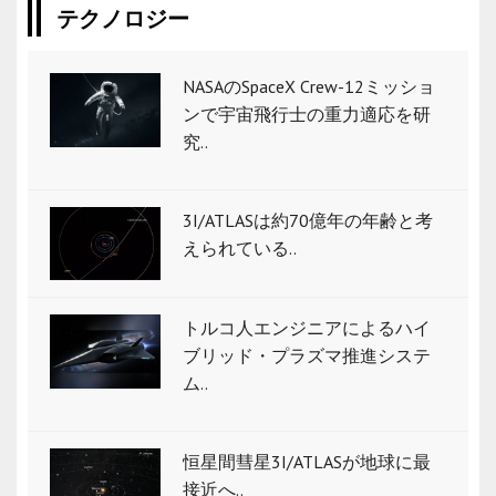
テクノロジー
NASAのSpaceX Crew-12ミッショ
ンで宇宙飛行士の重力適応を研
究..
3I/ATLASは約70億年の年齢と考
えられている..
トルコ人エンジニアによるハイ
ブリッド・プラズマ推進システ
ム..
恒星間彗星3I/ATLASが地球に最
接近へ..