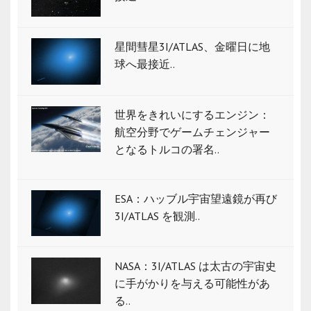
星間彗星3I/ATLAS、金曜日に地
球へ最接近..
世界をきれいにするエンジン：
航空分野でゲームチェンジャー
となるトルコの署名..
ESA：ハッブル宇宙望遠鏡が再び
3I/ATLAS を観測..
NASA：3I/ATLAS は太古の宇宙史
に手がかりを与える可能性があ
る..