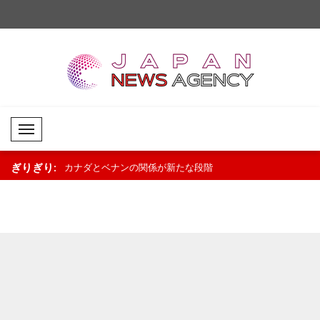
Mobil Menü
ぎりぎり:
が新たな段階
タイの学校で銃撃事件 8人死亡、30
ウクライナ、米上院に
化..
人以上負傷..
イラン制裁法の可決を歓