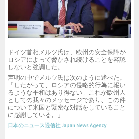
ドイツ首相メルツ氏は、欧州の安全保障が
ロシアによって脅かされ続けることを容認
しないと強調した。
声明の中でメルツ氏は次のように述べた。
「したがって、ロシアの侵略的行為に報い
るような平和はあり得ない。これが欧州人
としての我々のメッセージであり、この件
について米国と緊密な対話をしていること
に感謝している。」
日本のニュース通信社
Japan News Agency