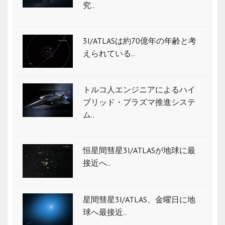
究..
3I/ATLASは約70億年の年齢と考
えられている..
トルコ人エンジニアによるハイ
ブリッド・プラズマ推進システ
ム..
恒星間彗星3I/ATLASが地球に最
接近へ..
星間彗星3I/ATLAS、金曜日に地
球へ最接近..