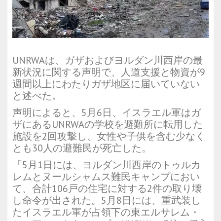
UNRWAは、ガザおよびヨルダン川西岸の最
新状況に関する声明で、人道支援と物資が9
週間以上にわたりガザ地区に届いていない
と述べた。
声明によると、5月6日、イスラエル軍はガ
ザにあるUNRWAの学校を避難所に転用した
施設を2回攻撃し、女性や子供を含む少なく
とも30人の避難民が死亡した。
「5月1日には、ヨルダン川西岸のトゥルカ
レムとヌールシャムス難民キャンプにおい
て、合計106戸の住宅に対する2件の取り壊
し命令が出された。5月8日には、重武装し
たイスラエル軍が占領下の東エルサレム・