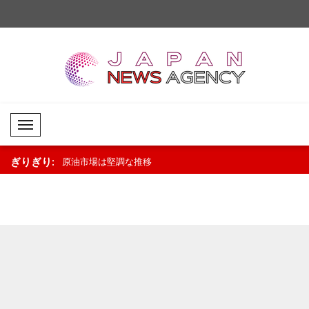
Mobil Menü
ぎりぎり:
展開
原油市場は堅調な推移
アジア株式市場はまちま