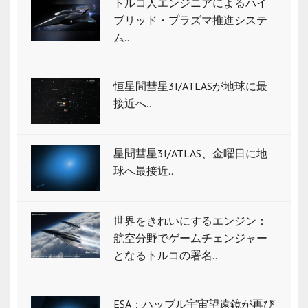
トルコ人エンジニアによるハイ
ブリッド・プラズマ推進システ
ム..
恒星間彗星3I/ATLASが地球に最
接近へ..
星間彗星3I/ATLAS、金曜日に地
球へ最接近..
世界をきれいにするエンジン：
航空分野でゲームチェンジャー
となるトルコの署名..
ESA：ハッブル宇宙望遠鏡が再び