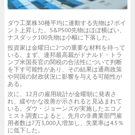
ダウ工業株30種平均に連動する先物は7ポイ
ント上昇した。S&P500先物はほぼ横ばい、
ナスダック100先物は小幅に下落した。
投資家は金曜日に2つの重要な材料を待って
いる。まず、連邦最高裁がドナルド・トラ
ンプ米国長官の関税の合法性について判断
を下す可能性があり、その結果は通商政策
や同国の財政状況に影響を与える可能性が
ある。
次に、12月の雇用統計が金曜朝に発表さ
れ、緩やかな改善が示されると見込まれて
いる。ダウ・ジョーンズが実施したエコノ
ミスト調査によると、先月の非農業部門雇
用者数は7万3,000人増加し、失業率は4.5％
に低下した。