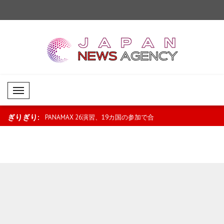
Mobil Menü
ぎりぎり:
る者には査証を
PANAMAX 26演習、19カ国の参加で合
ユネスコ、北京を202
同訓練を継続..
に選定..