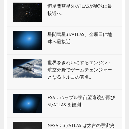
恒星間彗星3I/ATLASが地球に最
接近へ..
星間彗星3I/ATLAS、金曜日に地
球へ最接近..
世界をきれいにするエンジン：
航空分野でゲームチェンジャー
となるトルコの署名..
ESA：ハッブル宇宙望遠鏡が再び
3I/ATLAS を観測..
NASA：3I/ATLAS は太古の宇宙史