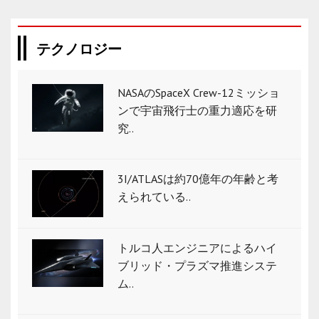
テクノロジー
NASAのSpaceX Crew-12ミッショ
ンで宇宙飛行士の重力適応を研
究..
3I/ATLASは約70億年の年齢と考
えられている..
トルコ人エンジニアによるハイ
ブリッド・プラズマ推進システ
ム..