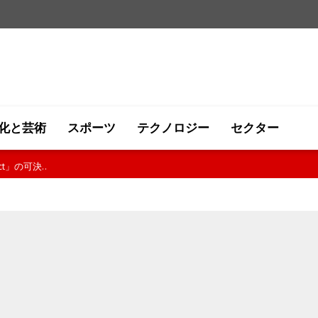
化と芸術
スポーツ
テクノロジー
セクター
経済協力を強化..