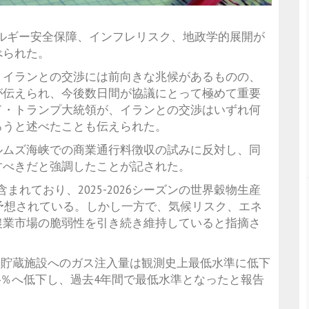
、エネルギー安全保障、インフレリスク、地政学的展開が
べられた。
、イランとの交渉には前向きな兆候があるものの、
が伝えられ、今後数日間が協議にとって極めて重要
ド・トランプ大統領が、イランとの交渉はいずれ何
ろうと述べたことも伝えられた。
ルムズ海峡での商業通行料徴収の試みに反対し、同
すべきだと強調したことが記された。
まれており、2025-2026シーズンの世界穀物生産
と予想されている。しかし一方で、気候リスク、エネ
農業市場の脆弱性を引き続き維持していると指摘さ
ガス貯蔵施設へのガス注入量は観測史上最低水準に低下
4％へ低下し、過去4年間で最低水準となったと報告