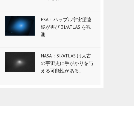
ESA：ハッブル宇宙望遠
鏡が再び 3I/ATLAS を観
測..
NASA：3I/ATLAS は太古
の宇宙史に手がかりを与
える可能性がある..