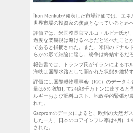
İkon Menkulが発表した市場評価では
世界市場の投資家の焦点となっていると述
評価では、米国務長官マルコ・ルビオ氏が
過度な楽観視は避けるべきだと述べたこと
であると指摘された。また、米国のドナル
らかの形で結論に達し、紛争は終結するだ
報告書では、トランプ氏がイランによるホ
海峡は国際水路として開かれた状態を維持
評価には国際穀物理事会（IGC）のデータも含
量は6％増加して24億8千万トンに達する
ルギーおよび肥料コスト、地政学的緊張が
れた。
Gazpromのデータによると、欧州の天然
した一方、日本のコアインフレ率は4月に1.
された。