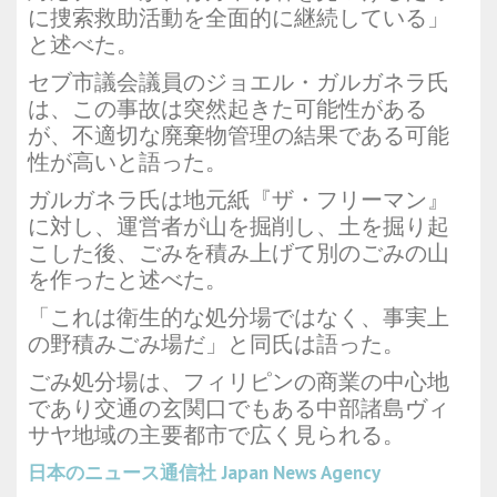
に捜索救助活動を全面的に継続している」
と述べた。
セブ市議会議員のジョエル・ガルガネラ氏
は、この事故は突然起きた可能性がある
が、不適切な廃棄物管理の結果である可能
性が高いと語った。
ガルガネラ氏は地元紙『ザ・フリーマン』
に対し、運営者が山を掘削し、土を掘り起
こした後、ごみを積み上げて別のごみの山
を作ったと述べた。
「これは衛生的な処分場ではなく、事実上
の野積みごみ場だ」と同氏は語った。
ごみ処分場は、フィリピンの商業の中心地
であり交通の玄関口でもある中部諸島ヴィ
サヤ地域の主要都市で広く見られる。
日本のニュース通信社
Japan News Agency