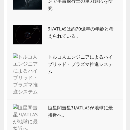
ンで宇宙飛行士の重力適応を研
究..
3I/ATLASは約70億年の年齢と考
えられている..
トルコ人エンジニアによるハイ
ブリッド・プラズマ推進システ
ム..
恒星間彗星3I/ATLASが地球に最
接近へ..