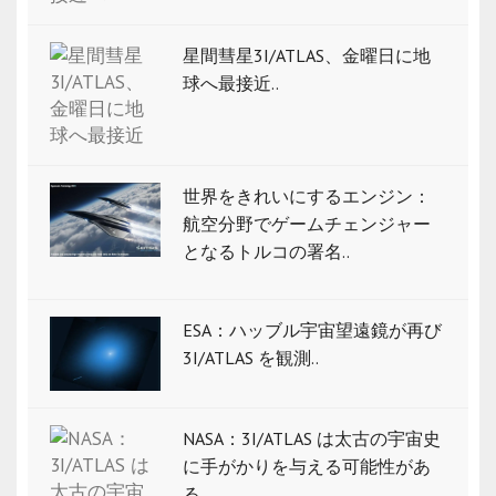
星間彗星3I/ATLAS、金曜日に地
球へ最接近..
世界をきれいにするエンジン：
航空分野でゲームチェンジャー
となるトルコの署名..
ESA：ハッブル宇宙望遠鏡が再び
3I/ATLAS を観測..
NASA：3I/ATLAS は太古の宇宙史
に手がかりを与える可能性があ
る..