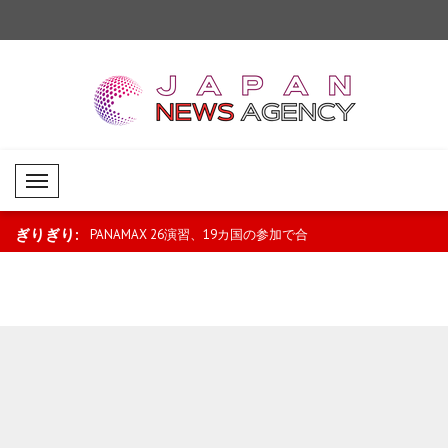
Mobil Menü
ぎりぎり:
る者には査証を
PANAMAX 26演習、19カ国の参加で合
ユネスコ、北京を202
同訓練を継続..
に選定..