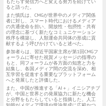
もたらす発信力へと変える努力を続けてい
ると語った。
また慎氏は、CMGが世界中のメディア関係
者に対し、スマート時代におけるメディア
の共通使命を担い、開放性・包摂性・共有
の理念に基づく新たなコミュニケーション
秩序を構築し、人類運命共同体の形成に貢
献するよう呼びかけていると述べた。
参加者らは、習近平国家主席が第1回CMGフ
ォーラムに寄せた祝賀メッセージの指導の
もと、同フォーラムが各方面の知恵と力を
結集し、各国メディア間の交流を深め、相
互学習を促進する重要なプラットフォーム
へと発展したと評価した。
また、中国が推進する「AI＋」イニシアチブ
が、中国と世界との発展協力に新たな機会
と分野をもたらしていると指摘した。人工
知能がメディア環境や世論形成に広範かつ