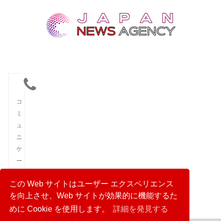
コ
ミ
ュ
ニ
ケ
ー
シ
この Web サイトはユーザー エクスペリエンス
ョ
を向上させ、Web サイトが効果的に機能するた
ン
めに Cookie を使用します。
詳細を発見する