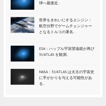
球へ最接近..
世界をきれいにするエンジン：
航空分野でゲームチェンジャー
となるトルコの署名..
ESA：ハッブル宇宙望遠鏡が再び
3I/ATLAS を観測..
NASA：3I/ATLAS は太古の宇宙史
に手がかりを与える可能性があ
る..