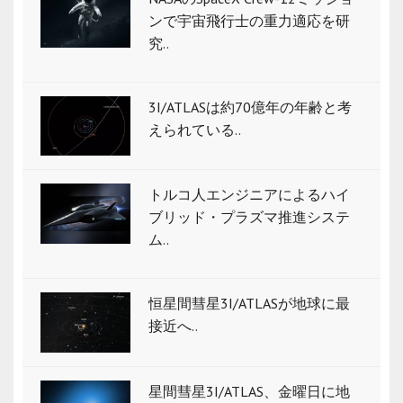
ンで宇宙飛行士の重力適応を研
究..
3I/ATLASは約70億年の年齢と考
えられている..
トルコ人エンジニアによるハイ
ブリッド・プラズマ推進システ
ム..
恒星間彗星3I/ATLASが地球に最
接近へ..
星間彗星3I/ATLAS、金曜日に地