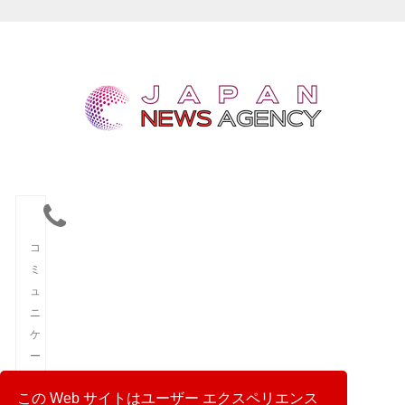
コ
ミ
ュ
ニ
ケ
ー
シ
この Web サイトはユーザー エクスペリエンス
ョ