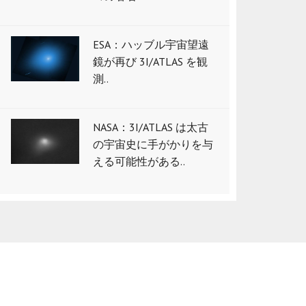
ESA：ハッブル宇宙望遠
鏡が再び 3I/ATLAS を観
測..
NASA：3I/ATLAS は太古
の宇宙史に手がかりを与
える可能性がある..