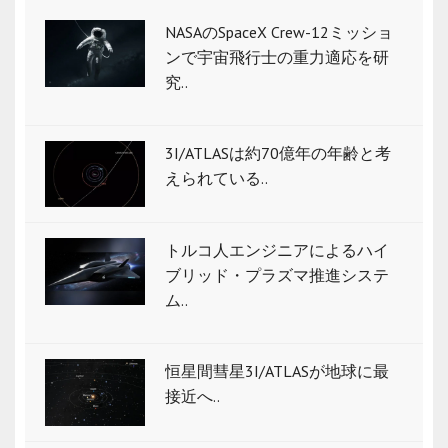
NASAのSpaceX Crew-12ミッショ
ンで宇宙飛行士の重力適応を研
究..
3I/ATLASは約70億年の年齢と考
えられている..
トルコ人エンジニアによるハイ
ブリッド・プラズマ推進システ
ム..
恒星間彗星3I/ATLASが地球に最
接近へ..