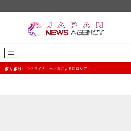
Mobil Menü
ぎりぎり:
8人死亡、30
ウクライナ、米上院による対ロシア・
ミラトヴィッチ大統領
イラン制裁法の可決を歓迎..
勝進出のハンドボール代