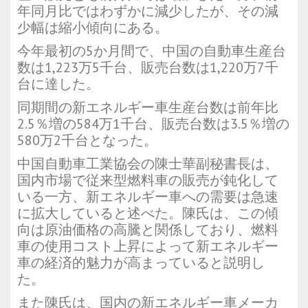
年同月比ではわずかに減少したが、その減
少幅は縮小傾向にある。
今年最初の5か月間で、中国の自動車生産台
数は1,223万5千台、販売台数は1,220万7千
台に達した。
同期間の新エネルギー車生産台数は前年比
2.5％増の584万1千台、販売台数は3.5％増の
580万2千台となった。
中国自動車工業協会の陳士華副秘書長は、
国内市場で従来型燃料車の販売が鈍化して
いる一方、新エネルギー車への需要は急速
に拡大していると述べた。陳氏は、この傾
向は原油価格の高騰と関係しており、燃料
車の使用コスト上昇によって新エネルギー
車の経済的魅力が高まっていると説明し
た。
また陳氏は、国内の新エネルギー車メーカ