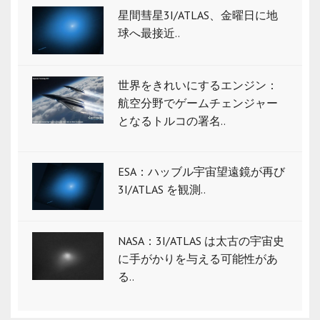
星間彗星3I/ATLAS、金曜日に地
球へ最接近..
世界をきれいにするエンジン：
航空分野でゲームチェンジャー
となるトルコの署名..
ESA：ハッブル宇宙望遠鏡が再び
3I/ATLAS を観測..
NASA：3I/ATLAS は太古の宇宙史
に手がかりを与える可能性があ
る..