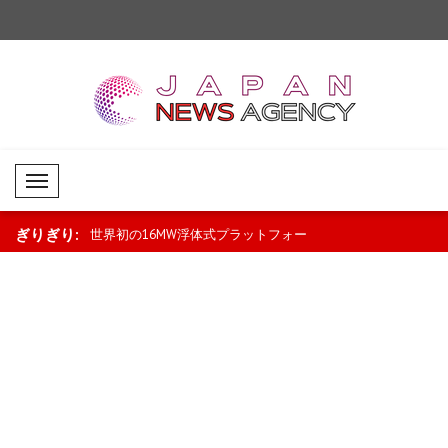
Mobil Menü
ぎりぎり:
プラットフォー
暗号資産市場でビットコインが上昇、
エネルギー商品の下落基
XRPとBNBは下落..