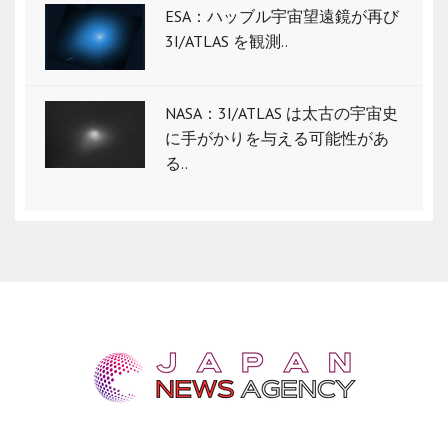
ESA：ハッブル宇宙望遠鏡が再び
3I/ATLAS を観測..
NASA：3I/ATLAS は太古の宇宙史
に手がかりを与える可能性があ
る..