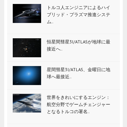
トルコ人エンジニアによるハイ
ブリッド・プラズマ推進システ
ム..
恒星間彗星3I/ATLASが地球に最
接近へ..
星間彗星3I/ATLAS、金曜日に地
球へ最接近..
世界をきれいにするエンジン：
航空分野でゲームチェンジャー
となるトルコの署名..