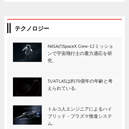
テクノロジー
NASAのSpaceX Crew-12ミッショ
ンで宇宙飛行士の重力適応を研
究..
3I/ATLASは約70億年の年齢と考
えられている..
トルコ人エンジニアによるハイ
ブリッド・プラズマ推進システ
ム..