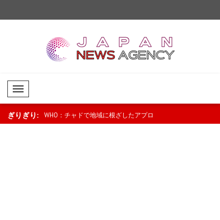
Mobil Menü
ぎりぎり:
燃料価格引き下
WHO：チャドで地域に根ざしたアプロ
ニュージーランドのラ
ロに..
ーチが母子保健を支援..
「景気回復は続いている