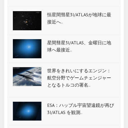
恒星間彗星3I/ATLASが地球に最
接近へ..
星間彗星3I/ATLAS、金曜日に地
球へ最接近..
世界をきれいにするエンジン：
航空分野でゲームチェンジャー
となるトルコの署名..
ESA：ハッブル宇宙望遠鏡が再び
3I/ATLAS を観測..