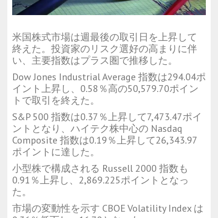
米国株式市場は週最後の取引日を上昇して
終えた。投資家のリスク選好の高まりに伴
い、主要指数はプラス圏で推移した。
Dow Jones Industrial Average
指数は294.04ポ
イント上昇し、0.58％高の50,579.70ポイン
トで取引を終えた。
S&P 500
指数は0.37％上昇して7,473.47ポイ
ントとなり、ハイテク株中心の
Nasdaq
Composite
指数は0.19％上昇して26,343.97
ポイントに達した。
小型株で構成される
Russell 2000
指数も
0.91％上昇し、2,869.225ポイントとなっ
た。
市場の変動性を示す
CBOE Volatility Index
は