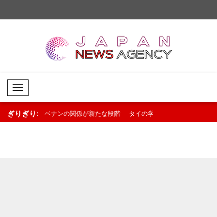
Mobil Menü
ぎりぎり:
が新たな段階
タイの学校で銃撃事件 8人死亡、30
ウクライナ、米上院に
化..
人以上負傷..
イラン制裁法の可決を歓