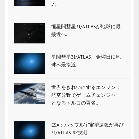
ム..
恒星間彗星3I/ATLASが地球に最
接近へ..
星間彗星3I/ATLAS、金曜日に地
球へ最接近..
世界をきれいにするエンジン：
航空分野でゲームチェンジャー
となるトルコの署名..
ESA：ハッブル宇宙望遠鏡が再び
3I/ATLAS を観測..