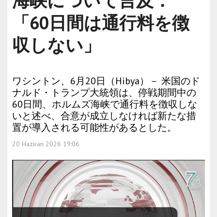
海峡について言及：
「60日間は通行料を徴
収しない」
ワシントン、6月20日（Hibya）－ 米国のド
ナルド・トランプ大統領は、停戦期間中の
60日間、ホルムズ海峡で通行料を徴収しな
いと述べ、合意が成立しなければ新たな措
置が導入される可能性があるとした。
20 Haziran 2026 19:06