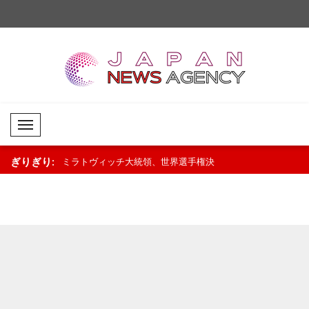
Mobil Menü
ぎりぎり:
よる対ロシア・
ミラトヴィッチ大統領、世界選手権決
フォン・デア・ライエ
迎..
勝進出のハンドボール代表を祝福..
式に「ホライズン・ヨ
加..