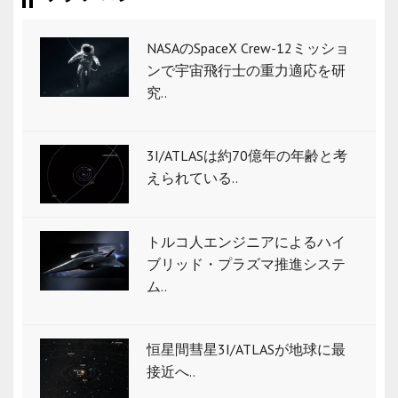
NASAのSpaceX Crew-12ミッショ
ンで宇宙飛行士の重力適応を研
究..
3I/ATLASは約70億年の年齢と考
えられている..
トルコ人エンジニアによるハイ
ブリッド・プラズマ推進システ
ム..
恒星間彗星3I/ATLASが地球に最
接近へ..