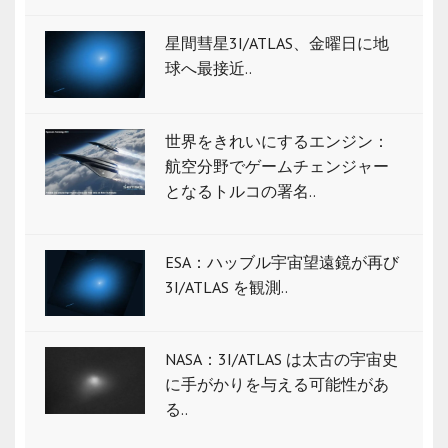
星間彗星3I/ATLAS、金曜日に地
球へ最接近..
世界をきれいにするエンジン：
航空分野でゲームチェンジャー
となるトルコの署名..
ESA：ハッブル宇宙望遠鏡が再び
3I/ATLAS を観測..
NASA：3I/ATLAS は太古の宇宙史
に手がかりを与える可能性があ
る..