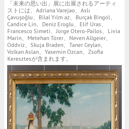
「未来の思い出」展に出展されるアーティ
ストには、Adriana Varejao、Aslı
Çavuşoğlu、Bilal Yılm az、Burçak Bingöl、
Candice Lin、Deniz Eroglu、Elif Uras、
Francesco Simeti、Jorge Otero-Pailos、Livia
Marin、Metehan Törer、Neven Allgeier、
Oddviz、Skuja Braden、Taner Ceylan、
Volkan Aslan、Yasemin Özcan、Zsofia
Keresztesが含まれます。