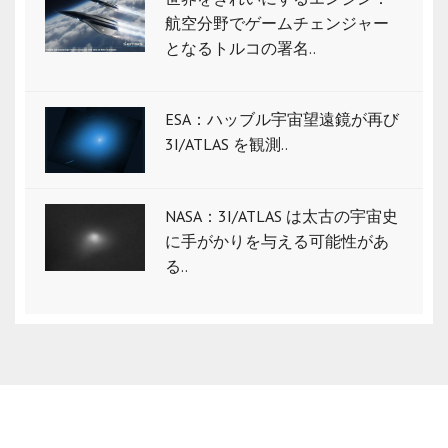
航空分野でゲームチェンジャー
となるトルコの署名..
ESA：ハッブル宇宙望遠鏡が再び
3I/ATLAS を観測..
NASA：3I/ATLAS は太古の宇宙史
に手がかりを与える可能性があ
る..