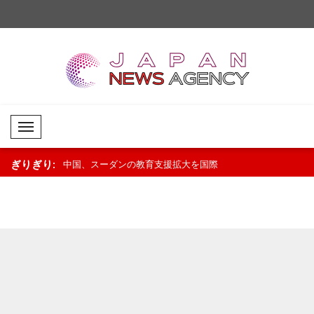
Mobil Menü
ぎりぎり:
文化と伝統を次
中国、スーダンの教育支援拡大を国際
トランプ氏、上院に「Prote
社会に要請..
Sports Act」の可決..