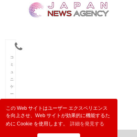
コ
ミ
ュ
ニ
ケ
ー
シ
この Web サイトはユーザー エクスペリエンス
ョ
を向上させ、Web サイトが効果的に機能するた
ン
めに Cookie を使用します。
詳細を発見する