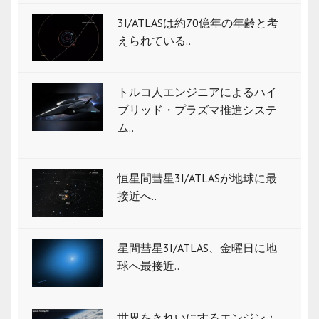
3I/ATLASは約70億年の年齢と考
えられている..
トルコ人エンジニアによるハイ
ブリッド・プラズマ推進システ
ム..
恒星間彗星3I/ATLASが地球に最
接近へ..
星間彗星3I/ATLAS、金曜日に地
球へ最接近..
世界をきれいにするエンジン：