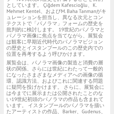
としています。 Çiğdem Kafescioğlu、K.
Mehmet Kentel、およびM. Baha Tanmanがキ
ュレーションを担当し、異なる次元とコン
テクストで「パノラマ」フォームの歴史を
批判的に検討します。 19世紀のパノラマと
パノラマ画像に焦点を当てながら、展覧会
は観客に早期近代時代のパノラマビジョン
の歴史とイスタンブールのこの歴史内での
位置を再考するよう呼びかけます。
展覧会は、パノラマ画像の製造と消費の層
状の関係、さらには世紀にわたって一般的
になったさまざまなメディアへの画像の循
環、認識方法、およびこれに関連する問題
に疑問を投げかけます。 さらに、展覧会に
は今までに展示または公開されたことのな
い19世紀初頭のパノラマの作品も含まれて
います。 イスタンブールのパノラマを描い
たアーティストの作品、Barker、Gudenus、